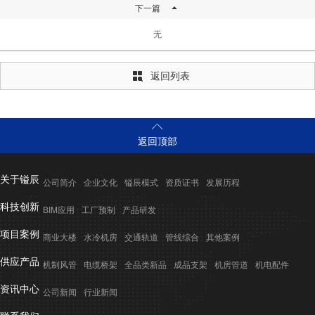

下一篇
无
返回列表


返回顶部
关于镒辰
公司简介
企业文化
镒辰模式
资质证书
发展历程
科技创新
BIM应用
工厂预制
产品研发
项目案例
商业大楼
水冷机房
交通轨道
管线综合
其他案例
供应产品
机制风管
电缆桥架
全品类新品
成品支架
机房管道
机电配件
资讯中心
公司新闻
行业新闻