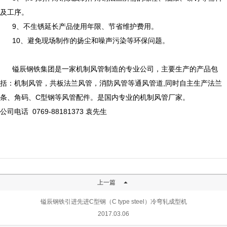
及工序。
9
、不生锈延长产品使用年限、节省维护费用。
10
、避免现场制作的扬尘和噪声污染等环保问题。
镒辰钢铁集团是一家机制风管制造的专业公司，主要生产的产品包
括：机制风管，共板法兰风管，消防风管等通风管道
,
同时自主生产法兰
条、角码、
C
型钢等风管配件。是国内专业的机制风管厂家。
公司电话
0769-88181373
袁先生

上一篇
镒辰钢铁引进先进C型钢（C type steel）冷弯轧成型机
2017.03.06