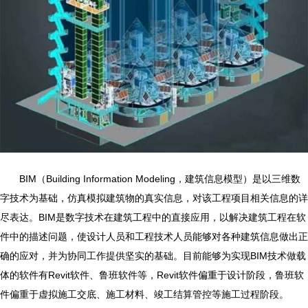
BIM
（
Building Information Modeling
，建筑信息模型）是以三维数
字技术为基础，仿真模拟建筑物的真实信息，对该工程项目相关信息的详
尽表达。
BIM
是数字技术在建筑工程中的直接应用，以解决建筑工程在软
件中的描述问题，使设计人员和工程技术人员能够对各种建筑信息做出正
确的应对，并为协同工作提供坚实的基础。目前能够为实现
BIM
技术做载
体的软件有
Revit
软件、鲁班软件等，
Revit
软件偏重于设计阶段，鲁班软
件偏重于虚拟施工交底、施工材料、竣工结算管控等施工过程阶段。