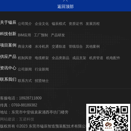

返回顶部
关于镒辰
公司简介
企业文化
镒辰模式
资质证书
发展历程
科技创新
BIM应用
工厂预制
产品研发
项目案例
商业大楼
水冷机房
交通轨道
管线综合
其他案例
供应产品
机制风管
电缆桥架
全品类新品
成品支架
机房管道
机电配件
资讯中心
公司新闻
行业新闻
联系我们
联系方式
招贤纳士
客服电话：18928711809
传真：0769-88189382
地址：东莞市中堂镇袁家涌西亭坊门楼旁
网站建设：互诺科技
版权所有 ©2023 东莞市镒辰智造预装配技术有限公司