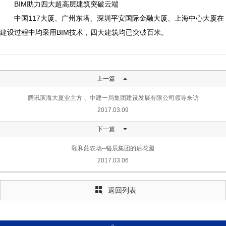
BIM
助力四大超高层建筑突破云端
中国
117
大厦、广州东塔、深圳平安国际金融大厦、上海中心大厦在
建设过程中均采用
BIM
技术，四大建筑均已突破百米。

上一篇
腾讯滨海大厦业主方 、中建一局集团建设发展有限公司领导来访
2017.03.09

下一篇
颐和莊农场--镒辰集团的后花园
2017.03.06
返回列表
